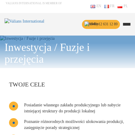
VALIANS INTERNATIONAL IS MEMBER OF
EN
FR
PL
(0048) 12 631 12 89
Inwestycja / Fuzje i
przejęcia
TWOJE CELE
Posiadanie własnego zakładu produkcyjnego lub nabycie
istniejącej struktury do produkcji lokalnej
Poznanie różnorodnych możliwości ulokowania produkcji,
zasięgnięcie porady strategicznej