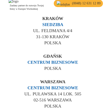
(0048) 12 631 12 89
Zaufany partner do rozwoju Twojej
firmy w Europie Wschodniej
KRAKÓW
SIEDZIBA
UL. FELDMANA 4/4
31-130 KRAKÓW
POLSKA
GDAŃSK
CENTRUM BIZNESOWE
POLSKA
WARSZAWA
CENTRUM BIZNESOWE
UL. PUŁAWSKA 14 LOK. 505
02-516 WARSZAWA
POLSKA