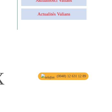
Aktualności Valians
Actualités Valians
X
(0048) 12 631 12 89