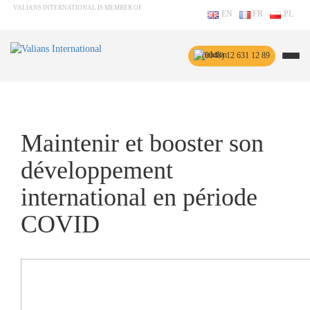
VALIANS INTERNATIONAL IS MEMBER OF
EN
FR
PL
(0048) 12 631 12 89
Maintenir et booster son
développement
international en période
COVID